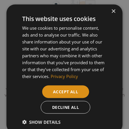
×
This website uses cookies
We use cookies to personalise content,
ads and to analyse our traffic. We also
share information about your use of our
site with our advertising and analytics
partners who may combine it with other
Een schonere en efficiëntere
information that you’ve provided to them
or that they’ve collected from your use of
mazout
their services.
Privacy Policy
Plus Mazout verbetert de prestaties van jouw
verwarming en vermindert tegelijkertijd je ecologische
ACCEPT ALL
voetafdruk. De schonere verbranding helpt besparen en
verlengt de levensduur van je installatie.
DECLINE ALL
SHOW DETAILS