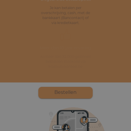
Uitgebreide betaalopties
Je kan betalen per
overschrijving, cash, met de
bankkaart (Bancontact) of
via kredietkaart.
Meer dan 10 jaar ervaring
Al meer dan 32.000 gezinnen
bestelden stookolie via
Mazoutvoordeel.be
Bestellen