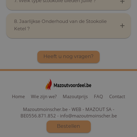
7. Welk type stookolie bieden jullie ?
8. Jaarlijkse Onderhoud van de Stookolie
Ketel ?
Heeft u nog vragen?
Home
Wie zijn we?
Mazoutprijs
FAQ
Contact
Mazoutmoinscher.be - WEB - MAZOUT SA -
BE0556.871.852 - info@mazoutmoinscher.be
Bestellen