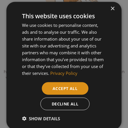
×
This website uses cookies
We use cookies to personalise content,
ads and to analyse our traffic. We also
share information about your use of our
Plus Mazout voor optimale
site with our advertising and analytics
partners who may combine it with other
prestaties
information that you’ve provided to them
or that they’ve collected from your use of
Onze Plus Mazout is de ideale keuze voor mensen die
hun huis efficiënt willen verwarmen en tegelijkertijd hun
their services.
Privacy Policy
verbruik willen verlagen. Het biedt een betere energie-
efficiëntie en vermindert reststoffen in je ketel.
ACCEPT ALL
DECLINE ALL
SHOW DETAILS